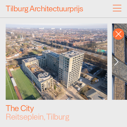
Tilburg Architectuurprijs
Inzendingen
Archief
Programma
Over de Architectuurprijs
The City
Reitseplein, Tilburg