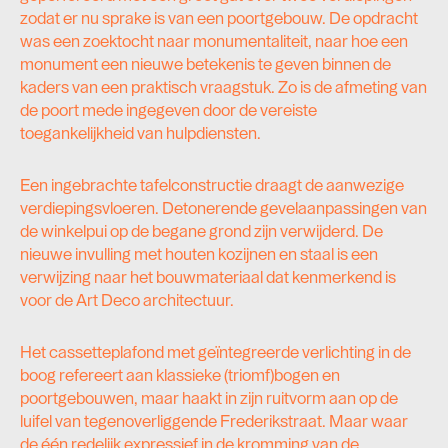
zodat er nu sprake is van een poortgebouw. De opdracht
was een zoektocht naar monumentaliteit, naar hoe een
monument een nieuwe betekenis te geven binnen de
kaders van een praktisch vraagstuk. Zo is de afmeting van
de poort mede ingegeven door de vereiste
toegankelijkheid van hulpdiensten.
Een ingebrachte tafelconstructie draagt de aanwezige
verdiepingsvloeren. Detonerende gevelaanpassingen van
de winkelpui op de begane grond zijn verwijderd. De
nieuwe invulling met houten kozijnen en staal is een
verwijzing naar het bouwmateriaal dat kenmerkend is
voor de Art Deco architectuur.
Het cassetteplafond met geïntegreerde verlichting in de
boog refereert aan klassieke (triomf)bogen en
poortgebouwen, maar haakt in zijn ruitvorm aan op de
luifel van tegenoverliggende Frederikstraat. Maar waar
de één redelijk expressief in de kromming van de