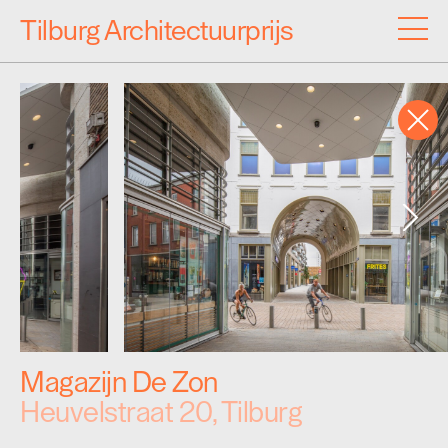
Tilburg Architectuurprijs
Inzendingen
Archief
Programma
Over de Architectuurprijs
Magazijn De Zon
Heuvelstraat 20, Tilburg