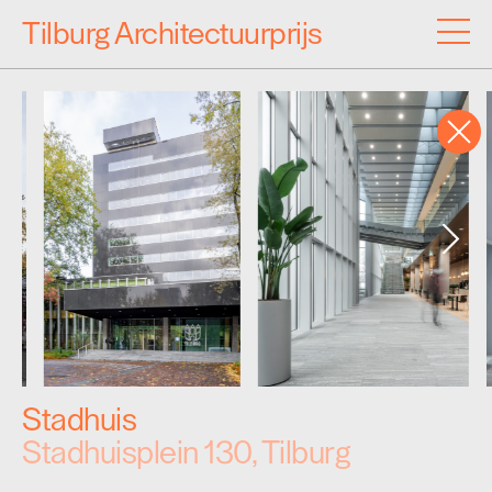
Tilburg Architectuurprijs
Inzendingen
Archief
Programma
Over de Architectuurprijs
Stadhuis
Stadhuisplein 130, Tilburg