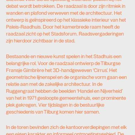
debat wordt betrokken. De raadzaal is door zijn ritmiek in
wanden en plafond verweven met de architectuur. Het
ontwerp is geïnspireerd op het klassieke interieur van het
Paleis-Raadhuis. Door het kamerbrede raam heeft de
raadzaal zicht op het Stadsforum. Raadsvergaderingen
zijn hierdoor zichtbaar in de stad.
Bestaande en nieuwe kunst spelen in het Stadhuis een
belangrijke rol. Voor de raadzaal ontwierp de Tilburgse
Fransje Gimbrère het 3D-handgeweven ‘Cirrus’. Het
geometrische lijnenspel en de organische vorm gaan een
relatie aan met de zakelijke architectuur. In de
Ruggengraat hebben de beelden ‘Handel en Nijverheid’
van het in 1971 gesloopte gemeentehuis, een prominente
plek gekregen. Vier tijdslagen in de bestuurlijke
geschiedenis van Tilburg komen hier samen.
In de toren bevinden zich de kantoorverdiepingen met elk
een eigen karakter en informeel ontmoetingsgebied. De