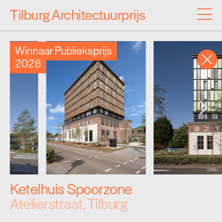
Tilburg Architectuurprijs
Winnaar Publieksprijs
2026
Inzendingen
Archief
Programma
Over de Architectuurprijs
Ketelhuis Spoorzone
Atelierstraat, Tilburg