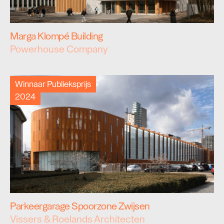
Marga Klompé Building
Powerhouse Company
Winnaar Publieksprijs
2024
Parkeergarage Spoorzone Zwijsen
Vissers & Roelands Architecten