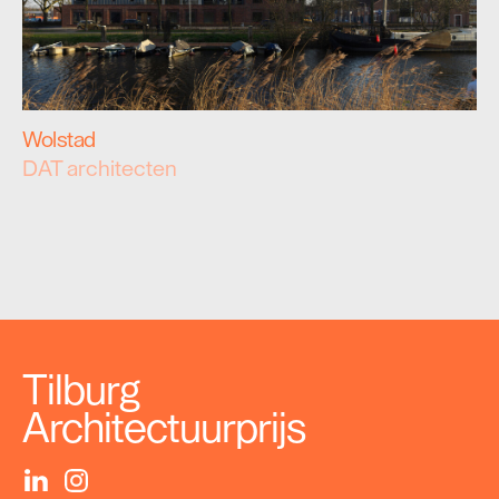
Wolstad
DAT architecten
Tilburg
Architectuurprijs