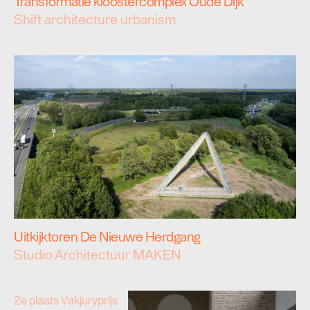
Transformatie kloostercomplex Oude Dijk
Shift architecture urbanism
Uitkijktoren De Nieuwe Herdgang
Studio Architectuur MAKEN
2e plaats Vakjuryprijs