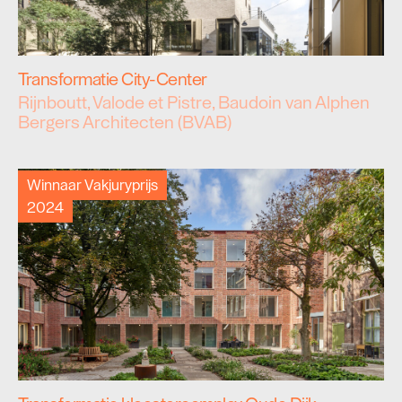
Transformatie City-Center
Rijnboutt, Valode et Pistre, Baudoin van Alphen
Bergers Architecten (BVAB)
Winnaar Vakjuryprijs
2024