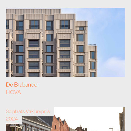
De Brabander
HCVA
3e plaats Vakjuryprijs
2024